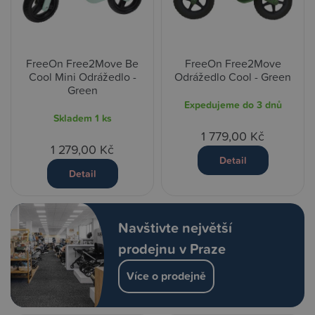
FreeOn Free2Move Be
FreeOn Free2Move
Cool Mini Odrážedlo -
Odrážedlo Cool - Green
Green
Expedujeme do 3 dnů
Skladem
1 ks
1 779,00 Kč
1 279,00 Kč
Detail
Detail
Navštivte největší
prodejnu v Praze
Více o prodejně