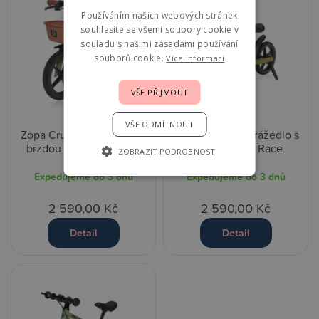
Používáním našich webových stránek
souhlasíte se všemi soubory cookie v
souladu s našimi zásadami používání
souborů cookie.
Více informací
VŠE PŘIJMOUT
VŠE ODMÍTNOUT
Zopa Cruiser Odrážedlo s
Zopa Cruiser Odrážedlo s
brzdou - District Brown
brzdou - Kodi Race
ZOBRAZIT PODROBNOSTI
Expedujeme do 3 dnů
Expedujeme do 3 dnů
2 590,00 Kč
2 590,00 Kč
Detail
Detail