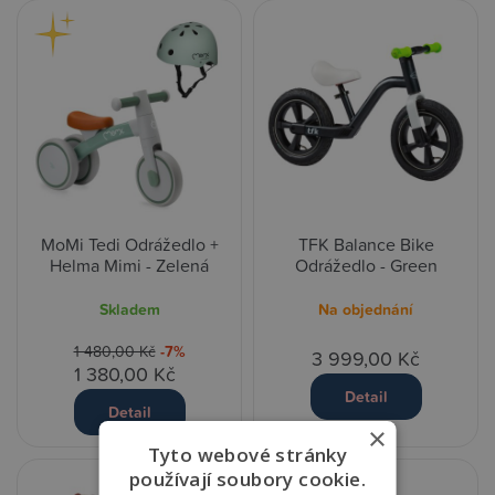
MoMi Tedi Odrážedlo +
TFK Balance Bike
Helma Mimi - Zelená
Odrážedlo - Green
Skladem
Na objednání
1 480,00 Kč
-7%
3 999,00 Kč
1 380,00 Kč
Detail
Detail
×
Tyto webové stránky
používají soubory cookie.