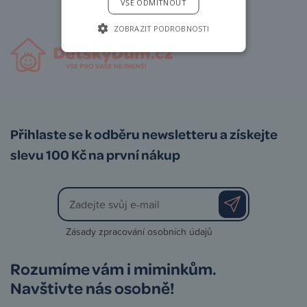
VŠE ODMÍTNOUT
ZOBRAZIT PODROBNOSTI
Přihlaste se k odběru newsletteru a získejte
slevu 100 Kč na první nákup
Zásady zpracování osobních údajů
Rozumíme vám i miminkům.
Navštivte nás osobně!