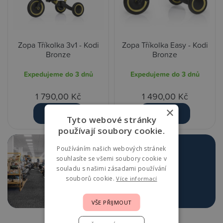
Zopa Tříkolka 3v1 - Kodi
Zopa Tříkolka Easy - Kodi
Bronze
Bronze
Expedujeme do 3 dnů
Expedujeme do 3 dnů
1 790,00 Kč
1 490,00 Kč
×
Detail
Detail
Tyto webové stránky
používají soubory cookie.
Používáním našich webových stránek
Navštivte největší
souhlasíte se všemi soubory cookie v
prodejnu v Praze
souladu s našimi zásadami používání
souborů cookie.
Více informací
Více o prodejně
VŠE PŘIJMOUT