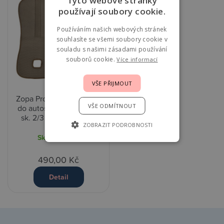
Tyto webové stránky
používají soubory cookie.
Používáním našich webových stránek
souhlasíte se všemi soubory cookie v
souladu s našimi zásadami používání
souborů cookie.
Více informací
VŠE PŘIJMOUT
Zopa Prodyšná podložka
VŠE ODMÍTNOUT
do autosedačky Breeze
sk. 2/3 - Toffee Brown
ZOBRAZIT PODROBNOSTI
Skladem
2 ks
490,00 Kč
Detail